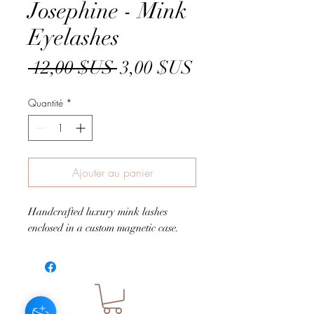
Josephine - Mink
Eyelashes
Prix
Prix
 12,00 $US 
3,00 $US
original
promotionnel
Quantité
*
Ajouter au panier
Handcrafted luxury mink lashes
enclosed in a custom magnetic case.